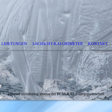
LEISTUNGEN
3-SCHICHT-KALORIMETER
KONTAKT
external monitoring institut der PCM-RAL Gütegemeinschaft