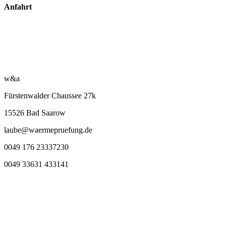
Anfahrt
w&a
Fürstenwalder Chaussee 27k
15526 Bad Saarow
laube@waermepruefung.de
0049 176 23337230
0049 33631 433141